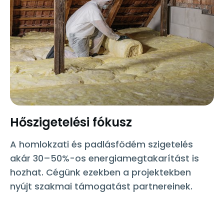
Hőszigetelési fókusz
A homlokzati és padlásfödém szigetelés
akár 30–50%-os energiamegtakarítást is
hozhat. Cégünk ezekben a projektekben
nyújt szakmai támogatást partnereinek.