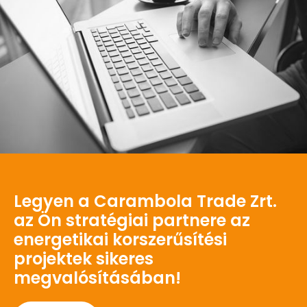
Legyen a Carambola Trade Zrt.
az Ön stratégiai partnere az
energetikai korszerűsítési
projektek sikeres
megvalósításában!